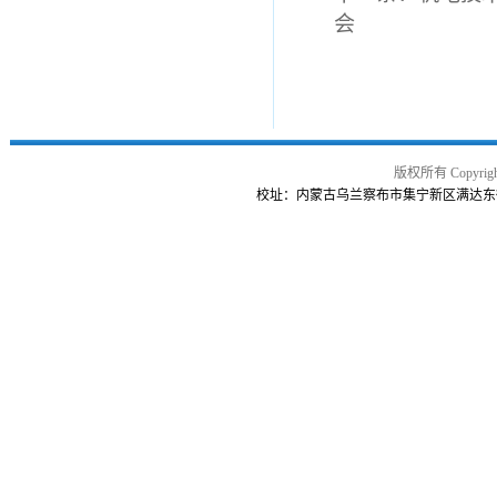
会
版权所有 Copy
校址：内蒙古乌兰察布市集宁新区满达东街曙光路交