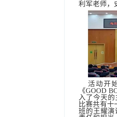
利军老师，
活动开
《
GOOD B
入了今天的
比赛共有十
班的王耀演