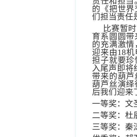
责任和担当
的《把世界
们担当责任
比赛暂时
育系圆圆带
的充满激情
迎来由
18
机
担子就要珍
入尾声即将
带来的葫芦
葫芦丝演绎
后我们迎来
一等奖：文
二等奖：杜
三等奖：秦