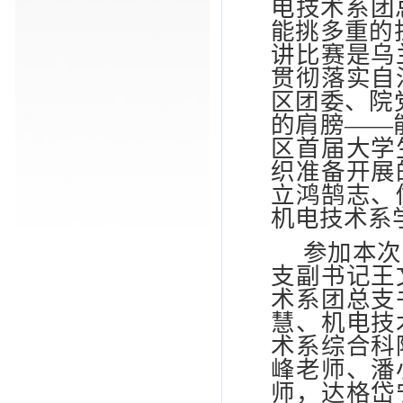
电技术系团
能挑多重的
讲比赛是乌
贯彻落实自
区团委、院
的肩膀——
区首届大学
织准备开展
立鸿鹄志、
机电技术系
参加本次
支副书记王
术系团总支
慧、机电技
术系综合科
峰老师、潘
师，达格岱