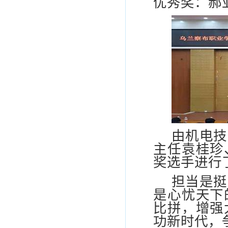
优秀奖：郝
由机电技
主任袁桂珍
奖选手进行
担当是挺
是心忧天下
比拼，增强
功新时代，