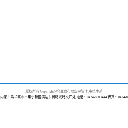
版权所有 Copyright@乌兰察布职业学院-机电技术系
内蒙古乌兰察布市集宁新区满达东街曙光路交汇处 电话：0474-8303444 传真：0474-830