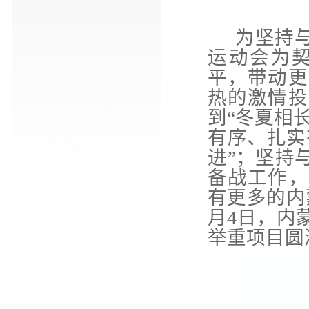
为
坚持
运动会为
平，带动更
热的激情投
到
“冬夏相
有序、扎实
进”；坚持
备战工作，
有更多的内
月4日，内
举重项目
圆